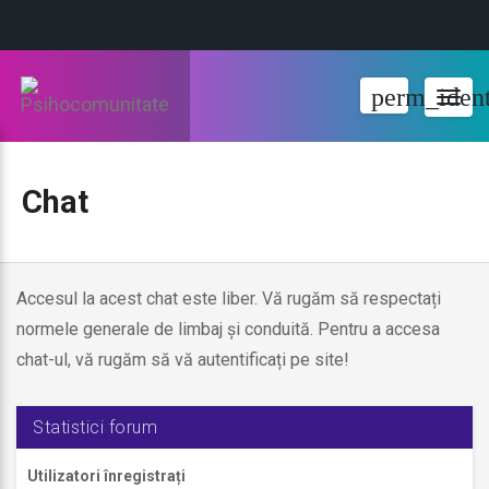
perm_ident
Togg
navig
Chat
Accesul la acest chat este liber. Vă rugăm să respectați
C
normele generale de limbaj și conduită. Pentru a accesa
chat-ul, vă rugăm să vă autentificați pe site!
h
a
Statistici forum
t
Utilizatori înregistrați