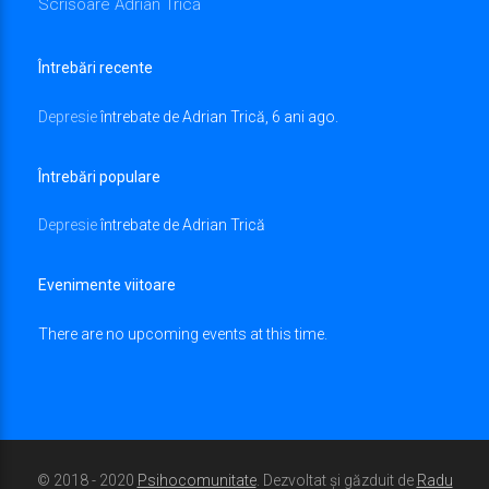
Scrisoare Adrian Trică
Întrebări recente
Depresie
întrebate de Adrian Trică, 6 ani ago.
Întrebări populare
Depresie
întrebate de Adrian Trică
Evenimente viitoare
There are no upcoming events at this time.
© 2018 - 2020
Psihocomunitate
. Dezvoltat și găzduit de
Radu