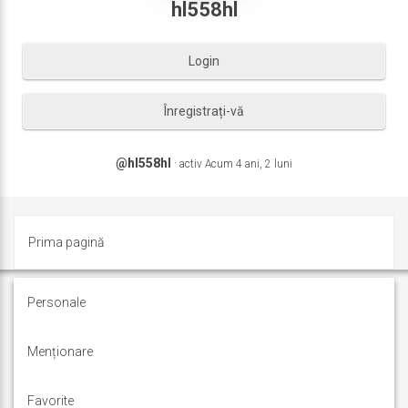
hl558hl
Login
Înregistrați-vă
@hl558hl
·
activ Acum 4 ani, 2 luni
Prima pagină
h
Activitate
Personale
l
Profil
Menționare
5
5
Favorite
<span class="no-count">0</span> prieten