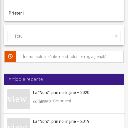
8
Prieteni
Forumuri
h
l
DWQA
Activități
Afișează:
membru
Încarc actualizările membrului. Te rog așteaptă.
Articole recente
La ”Nord”, prin noi înșine – 2020
Leave a Comment
La ”Nord”, prin noi înșine – 2019